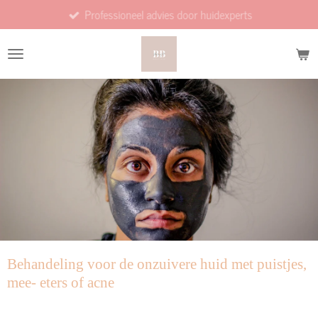
Professioneel advies door huidexperts
Ga
direct
naar
de
hoofdinhoud
Behandeling voor de onzuivere huid met puistjes,
mee- eters of acne