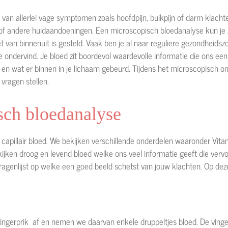
an allerlei vage symptomen zoals hoofdpijn, buikpijn of darm klachten 
 andere huidaandoeningen. Een microscopisch bloedanalyse kun je zi
 van binnenuit is gesteld. Vaak ben je al naar reguliere gezondheid
 ondervind. Je bloed zit boordevol waardevolle informatie die ons een
n en wat er binnen in je lichaam gebeurd. Tijdens het microscopisch 
vragen stellen.
sch bloedanalyse
capillair bloed. We bekijken verschillende onderdelen waaronder Vit
jken droog en levend bloed welke ons veel informatie geeft die vervol
vragenlijst op welke een goed beeld schetst van jouw klachten. Op d
ngerprik af en nemen we daarvan enkele druppeltjes bloed. De vinger