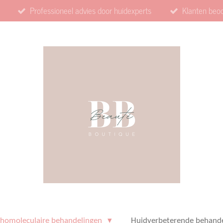
Professioneel advies door huidexperts
Klanten beo
thomoleculaire behandelingen
Huidverbeterende behand