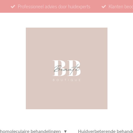
Professioneel advies door huidexperts
Klanten beo
thomoleculaire behandelingen
Huidverbeterende behand