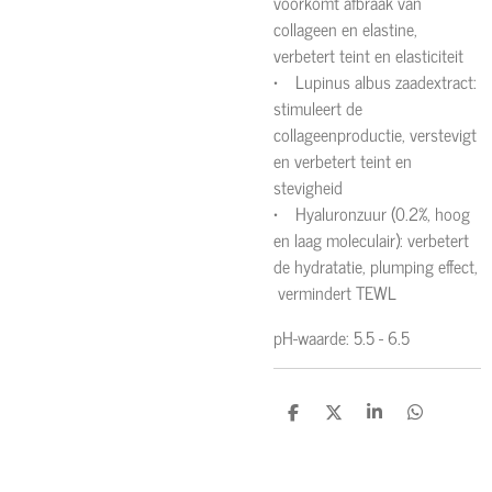
voorkomt afbraak van
collageen en elastine,
verbetert teint en elasticiteit
• Lupinus albus zaadextract:
stimuleert de
collageenproductie, verstevigt
en verbetert teint en
stevigheid
• Hyaluronzuur (0.2%, hoog
en laag moleculair): verbetert
de hydratatie, plumping effect,
vermindert TEWL
pH-waarde: 5.5 - 6.5
D
D
S
D
e
e
h
e
l
e
a
l
e
l
r
e