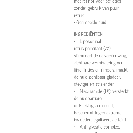
met retinol; voor periodes
zonder gebruik van puur
retinol
• Gerimpelde huid
INGREDIËNTEN
• Liposomaal
retinylpalmitaat (7%):
stimuleert de celvernieuwing,
zichtbare vermindering van
fijne lijntjes en rimpels, maakt
de huid zichtbaar gladder,
steviger en stralender
• Niacinamide (1%): versterkt
de huidbarrière,
ontstekingsremmend,
beschermt tegen extrerne
invloeden, egaliseert de teint
• Anti-glycatie complex: