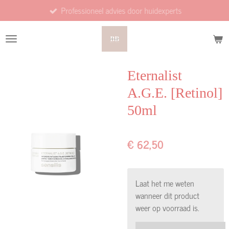
Professioneel advies door huidexperts
Ga
direct
naar
de
hoofdinhoud
Eternalist
A.G.E. [Retinol]
50ml
€ 62,50
Laat het me weten
wanneer dit product
weer op voorraad is.