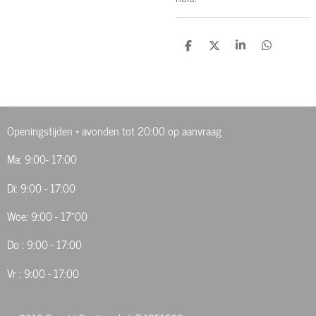
D
D
S
D
e
e
h
e
l
e
a
l
e
l
r
e
n
e
n
Openingstijden * avonden tot 20:00 op aanvraag
Ma: 9:00- 17:00
Di: 9:00 - 17:00
Woe: 9:00 - 17"00
Do : 9:00 - 17:00
Vr : 9:00 - 17:00