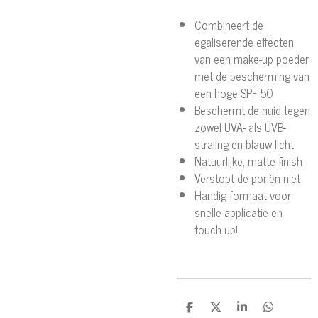
Combineert de
egaliserende effecten
van een make-up poeder
met de bescherming van
een hoge SPF 50
Beschermt de huid tegen
zowel UVA- als UVB-
straling en blauw licht
Natuurlijke, matte finish
Verstopt de poriën niet
Handig formaat voor
snelle applicatie en
touch up!
D
D
S
D