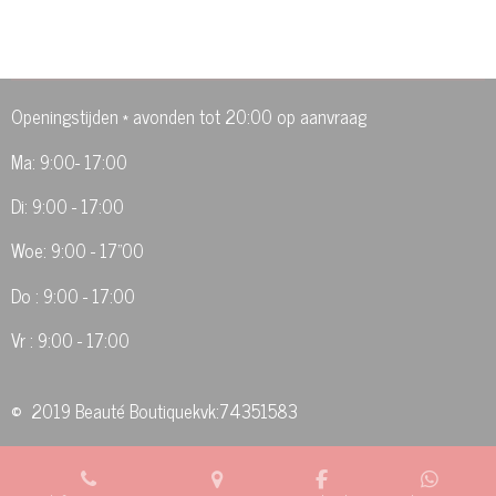
e
e
h
e
l
e
a
l
e
l
r
e
n
e
n
Openingstijden * avonden tot 20:00 op aanvraag
Ma: 9:00- 17:00
Di: 9:00 - 17:00
Woe: 9:00 - 17"00
Do : 9:00 - 17:00
Vr : 9:00 - 17:00
© 2019 Beauté Boutiquekvk:74351583