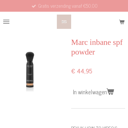
Gratis verzending vanaf €50,00
Ga
direct
naar
de
hoofdinhoud
Marc inbane spf
powder
€ 44,95
In winkelwagen