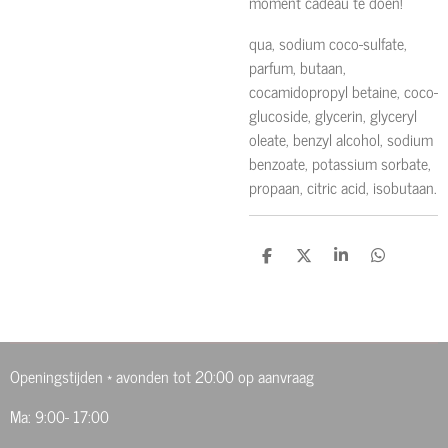
moment cadeau te doen!
qua, sodium coco-sulfate,
parfum, butaan,
cocamidopropyl betaine, coco-
glucoside, glycerin, glyceryl
oleate, benzyl alcohol, sodium
benzoate, potassium sorbate,
propaan, citric acid, isobutaan.
D
D
S
D
e
e
h
e
l
e
a
l
e
l
r
e
n
e
n
Openingstijden * avonden tot 20:00 op aanvraag
Ma: 9:00- 17:00