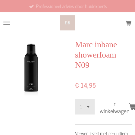
Professioneel advies door huidexperts
Ga
direct
naar
de
hoofdinhoud
Marc inbane
showerfoam
N09
€ 14,95
In
winkelwagen
Verwen jezelf met een ultiem