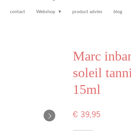
contact
Webshop
product advies
blog
Marc inban
soleil tan
15ml
€ 39,95