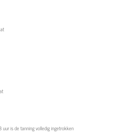
taat
at
aat
at
 uur is de tanning volledig ingetrokken