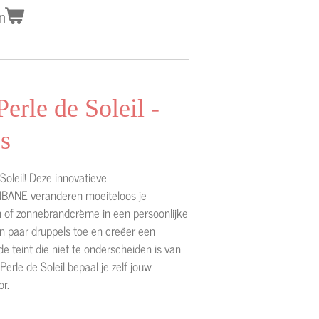
n
erle de Soleil -
s
oleil! Deze innovatieve
NBANE veranderen moeiteloos je
n of zonnebrandcrème in een persoonlijke
n paar druppels toe en creëer een
de teint die niet te onderscheiden is van
erle de Soleil bepaal je zelf jouw
or.