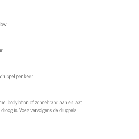
 glow
eur
n druppel per keer
me, bodylotion of zonnebrand aan en laat
na droog is. Voeg vervolgens de druppels