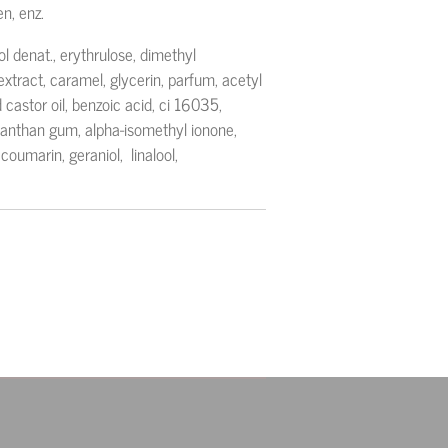
n, enz.
l denat., erythrulose, dimethyl
extract, caramel, glycerin, parfum, acetyl
castor oil, benzoic acid, ci 16035,
 xanthan gum, alpha-isomethyl ionone,
 coumarin, geraniol, linalool,