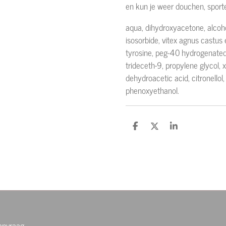
en kun je weer douchen, sporte
aqua, dihydroxyacetone, alcoho
isosorbide, vitex agnus castus 
tyrosine, peg-40 hydrogenated 
trideceth-9, propylene glycol,
dehydroacetic acid, citronellol,
phenoxyethanol.
D
D
S
e
e
h
l
e
a
e
l
r
n
e
aanvraag