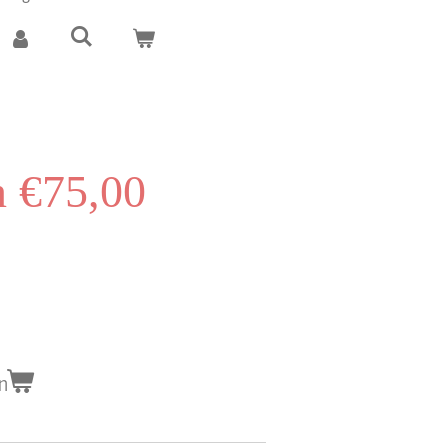
 €75,00
n