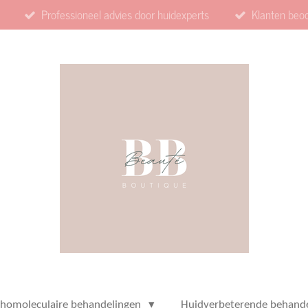
Professioneel advies door huidexperts
Klanten beo
thomoleculaire behandelingen
Huidverbeterende behand