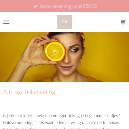
Gratis verzending vanaf €50,00
Ga
direct
naar
de
hoofdinhoud
Anti age behandeling
Is je huid minder stevig dan vroeger of krijg je beginnende lijntjes?
Huidveroudering is iets waar iedereen vroeg of laat mee te maken
krijgt. Stoppen kunnen we niet, wel vertragen en verminderen.