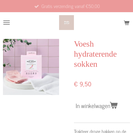
Gratis verzending vanaf €50,00
Ga
direct
naar
de
hoofdinhoud
Voesh
hydraterende
sokken
€ 9,50
In winkelwagen
Trakteer droge hakken op de