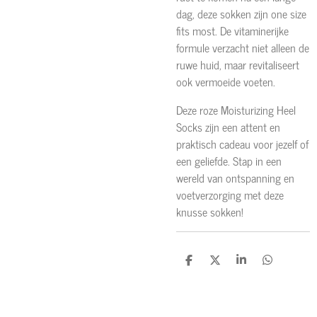
dag, deze sokken zijn one size
fits most. De vitaminerijke
formule verzacht niet alleen de
ruwe huid, maar revitaliseert
ook vermoeide voeten.
Deze roze Moisturizing Heel
Socks zijn een attent en
praktisch cadeau voor jezelf of
een geliefde. Stap in een
wereld van ontspanning en
voetverzorging met deze
knusse sokken!
D
D
S
D
e
e
h
e
l
e
a
l
e
l
r
e
n
e
n