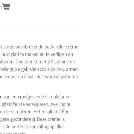
n
h'd, onze baanbrekende body roller-crème
huid glad te maken en te verfijnen en
nimaliseren. Doordrenkt met 2% cafeïne en
 belangrijke gebieden zoals de nek, armen,
dtextuur en elasticiteit worden verbeterd
n van een rustgevende stimulator en
ifstoffen te verwijderen, zwelling te
p te stimuleren. Het resultaat? Een
gere, gezondere jij. Deze crème is
 is de perfecte aanvulling op elke
oze schoonheid!