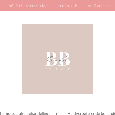
Professioneel advies door huidexperts
Klanten beo
thomoleculaire behandelingen
Huidverbeterende behand