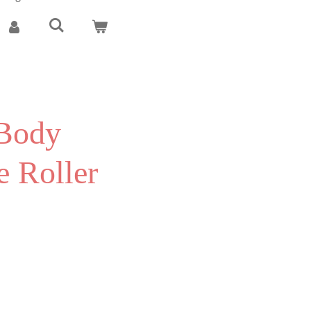
Body
e Roller