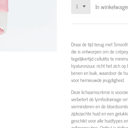
In winkelwage
Draai de tijd terug met Smoot
die is ontworpen om de crêpey 
tegelijkertijd cellulitis te mi
hyaluronzuur, richt het zich op
benen en buik, waardoor de hui
voor hernieuwde jeugdigheid.
Deze lichaamscrème is voorzie
verbetert de lymfedrainage om g
verminderen en de bloedsomloo
zijdezachte huid en een gelukki
geschikt voor alle huidtypes en
zelfzorgroutine. Onthul je tijdl