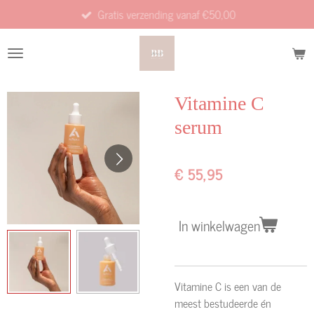
Gratis verzending vanaf €50,00
Ga
direct
naar
de
hoofdinhoud
Vitamine C
serum
€ 55,95
In winkelwagen
Vitamine C is een van de
meest bestudeerde én