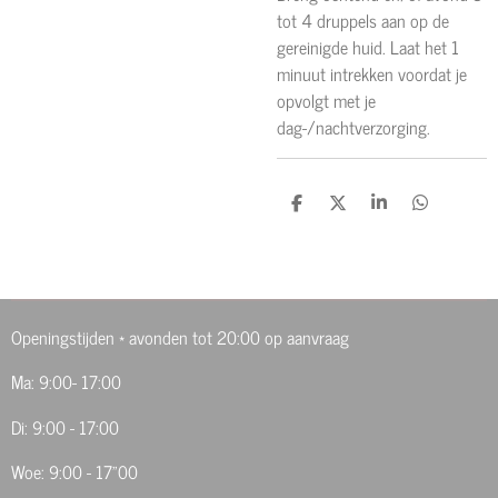
tot 4 druppels aan op de
gereinigde huid. Laat het 1
minuut intrekken voordat je
opvolgt met je
dag-/nachtverzorging.
D
D
S
D
e
e
h
e
l
e
a
l
e
l
r
e
n
e
n
Openingstijden * avonden tot 20:00 op aanvraag
Ma: 9:00- 17:00
Di: 9:00 - 17:00
Woe: 9:00 - 17"00