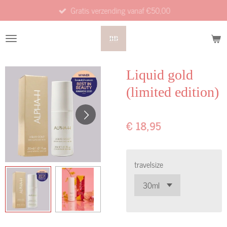
Gratis verzending vanaf €50,00
Ga
direct
naar
de
hoofdinhoud
Liquid gold
(limited edition)
€ 18,95
travelsize