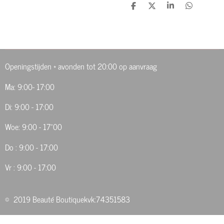
D
D
S
D
e
e
h
e
l
e
a
l
e
l
r
e
n
e
n
Openingstijden * avonden tot 20:00 op aanvraag
Ma: 9:00- 17:00
Di: 9:00 - 17:00
Woe: 9:00 - 17"00
Do : 9:00 - 17:00
Vr : 9:00 - 17:00
© 2019 Beauté Boutiquekvk:74351583