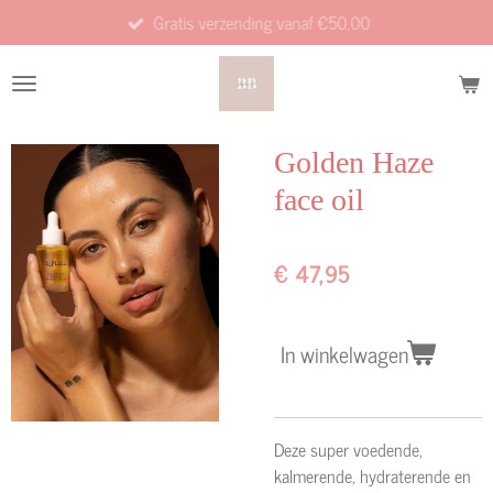
Gratis verzending vanaf €50,00
Ga
direct
naar
de
hoofdinhoud
Golden Haze
face oil
€ 47,95
In winkelwagen
Deze super voedende,
kalmerende, hydraterende en